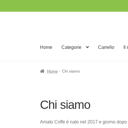
Vai
Vai
alla
al
navigazione
contenuto
Home
Categorie
Carrello
Il
Home
Chi siamo
Chi siamo
Amato Coffe è nato nel 2017 e giorno dopo gi