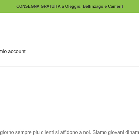
CONSEGNA GRATUITA a Oleggio, Bellinzago e Cameri!
 mio account
orno sempre piu clienti si affidono a noi. Siamo giovani dinamici