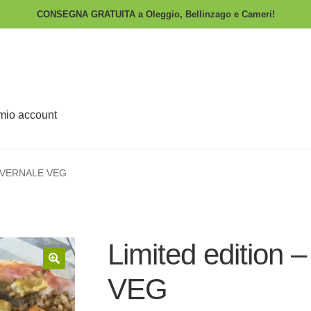
CONSEGNA GRATUITA a Oleggio, Bellinzago e Cameri!
 mio account
 INVERNALE VEG
Limited edition
🔍
VEG