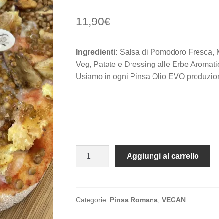
11,90
€
Ingredienti:
Salsa di Pomodoro Fresca, M
Veg, Patate e Dressing alle Erbe Aromati
Usiamo in ogni Pinsa Olio EVO produzio
Limited
Aggiungi al carrello
edition
-
INVERNALE
VEG
Categorie:
Pinsa Romana
,
VEGAN
quantità