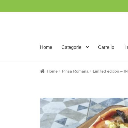
Vai
Vai
alla
al
navigazione
contenuto
Home
Categorie
Carrello
Il
Home
Pinsa Romana
Limited edition –