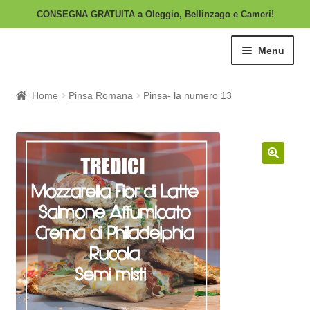
CONSEGNA GRATUITA a Oleggio, Bellinzago e Cameri!
Vai
Vai
Menu
alla
al
navigazione
contenuto
Home
Home
Pinsa Romana
Pinsa- la numero 13
Espand
Categorie
il
menu
Carrello
🔍
child
Il mio account