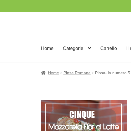
Vai
Vai
alla
al
navigazione
contenuto
Home
Categorie
Carrello
Il
Home
Pinsa Romana
Pinsa- la numero 5