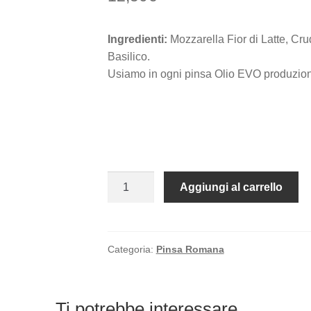
Ingredienti:
Mozzarella Fior di Latte, Cru
Basilico.
Usiamo in ogni pinsa Olio EVO produzio
Pinsa-
Aggiungi al carrello
la
numero
5
quantità
Categoria:
Pinsa Romana
Ti potrebbe interessare…