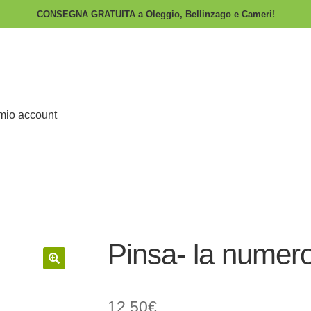
CONSEGNA GRATUITA a Oleggio, Bellinzago e Cameri!
 mio account
Pinsa- la numer
🔍
12,50
€